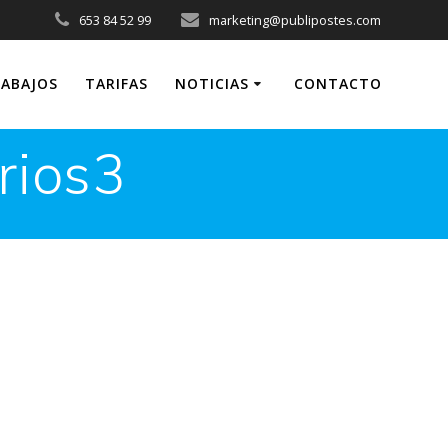
653 84 52 99
marketing@publipostes.com
ABAJOS
TARIFAS
NOTICIAS
CONTACTO
rios3