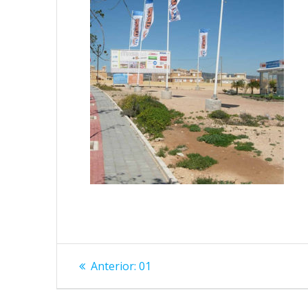
Navegación
Entrada
Anterior:
01
anterior:
de