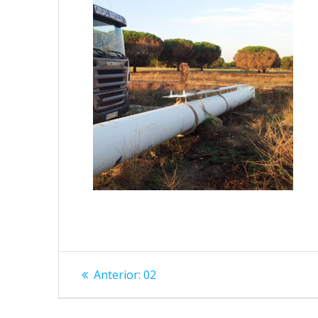
Navegación
Entrada
Anterior:
02
anterior:
de