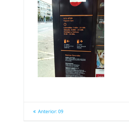
Navegación
Entrada
Anterior:
09
anterior:
de