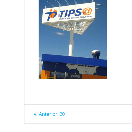
Navegación
Entrada
Anterior:
20
anterior:
de