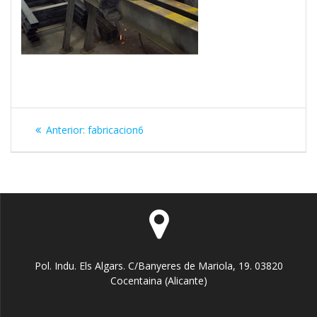
Navegación
Entrada
Anterior:
fabricacion6
de
anterior:
entradas
Pol. Indu. Els Algars. C/Banyeres de Mariola, 19. 03820
Cocentaina (Alicante)