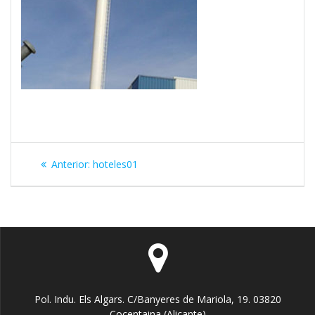
Navegación
Entrada
Anterior:
hoteles01
de
anterior:
entradas
Pol. Indu. Els Algars. C/Banyeres de Mariola, 19. 03820
Cocentaina (Alicante)