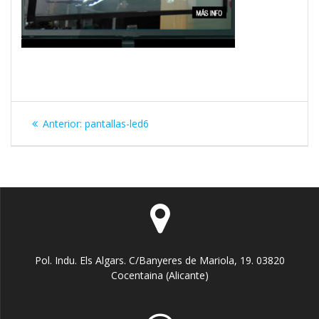
Navegación
Entrada
Anterior:
pantallas-led6
de
anterior:
entradas
Pol. Indu. Els Algars. C/Banyeres de Mariola, 19. 03820
Cocentaina (Alicante)