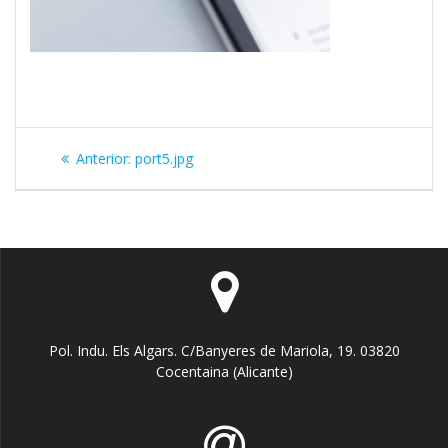
Navegación
Entrada
Anterior:
port5.jpg
de
anterior:
entradas
Pol. Indu. Els Algars. C/Banyeres de Mariola, 19. 03820
Cocentaina (Alicante)